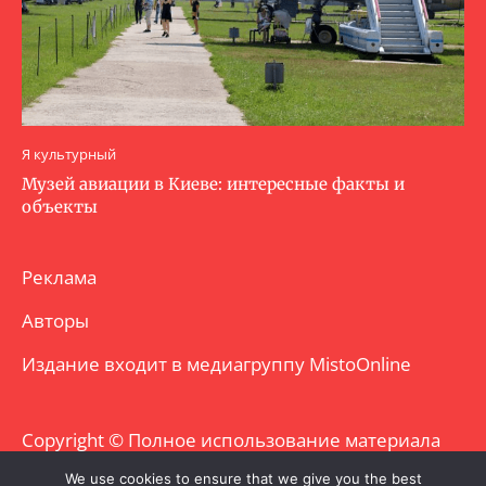
Я культурный
Музей авиации в Киеве: интересные факты и
объекты
Реклама
Авторы
Издание входит в медиагруппу
MistoOnline
Copyright © Полное использование материала
запрещено. Частично разрешено с
We use cookies to ensure that we give you the best