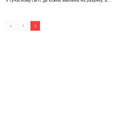
У сучасному світі, де кожна хвилина на рахунку, а...
1
2