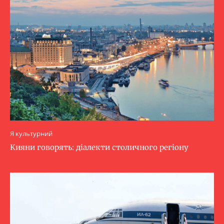
Я культурний
Кияни говорять: діалекти столичного регіону