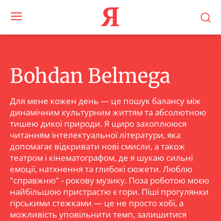
Я
Bohdan Belmega
Для мене кожен день — це пошук балансу між
динамічним культурним життям та абсолютною
тишею дикої природи. Я щиро захоплююся
читанням інтелектуальної літератури, яка
допомагає відкривати нові смисли, а також
театром і кінематографом, де я шукаю сильні
емоції, натхнення та глибокі сюжети. Люблю
"справжню" - рокову музику. Поза роботою моєю
найбільшою пристрастю є гори. Піші прогулянки
гірськими стежками — це не просто хобі, а
можливість уповільнити темп, залишитися