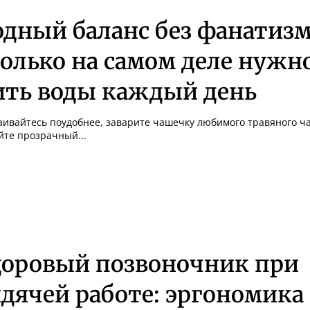
одный баланс без фанатизм
колько на самом деле нужн
ить воды каждый день
аивайтесь поудобнее, заварите чашечку любимого травяного ча
йте прозрачный...
доровый позвоночник при
дячей работе: эргономика 