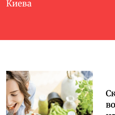
Киева
С
во