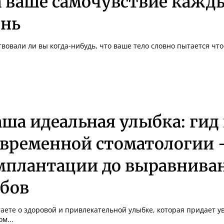
а ваше самочувствие кажд
ень
вовали ли вы когда-нибудь, что ваше тело словно пытается что-т
ша идеальная улыбка: гид
овременной стоматологии 
мплантации до выравнива
убов
аете о здоровой и привлекательной улыбке, которая придает у
м...