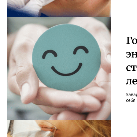
Г
э
с
л
Зава
себя 