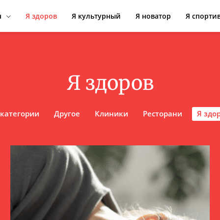
н
Я здоров
Я культурный
Я новатор
Я спорти
Я здоров
 категории
Другое
Клиники
Ресторани
Я здо