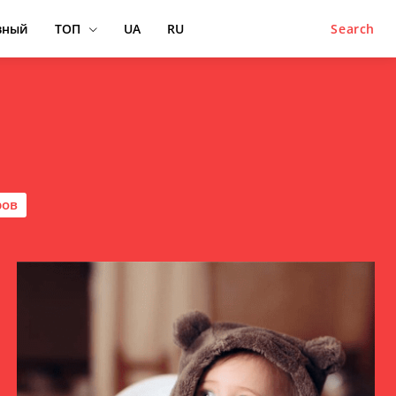
вный
ТОП
UA
RU
Search
ров