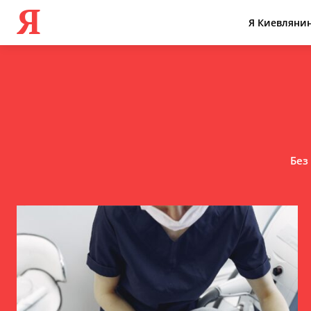
Я
Я Киевляни
Без