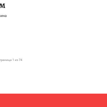
ом
пина
траница 1 из 74