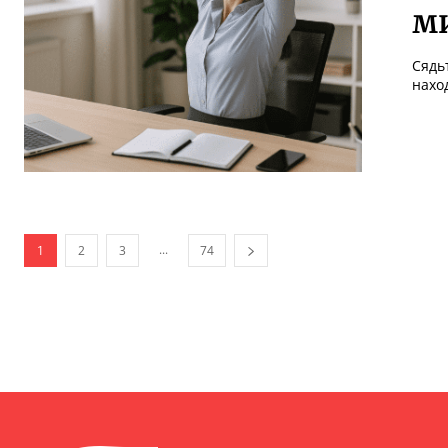
м
Сядь
наход
...
1
2
3
74