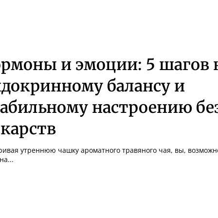
ормоны и эмоции: 5 шагов 
ндокринному балансу и
табильному настроению бе
екарств
ривая утреннюю чашку ароматного травяного чая, вы, возможн
на...