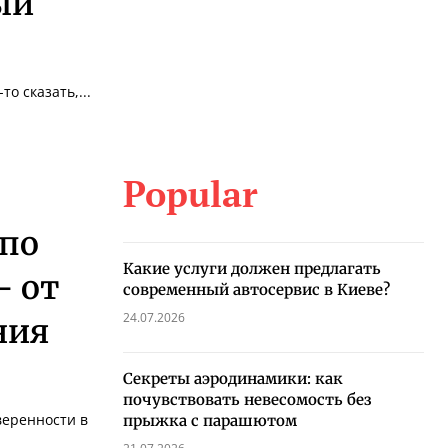
ый
о сказать,...
Popular
 по
Какие услуги должен предлагать
– от
современный автосервис в Киеве?
24.07.2026
ния
Секреты аэродинамики: как
почувствовать невесомость без
веренности в
прыжка с парашютом