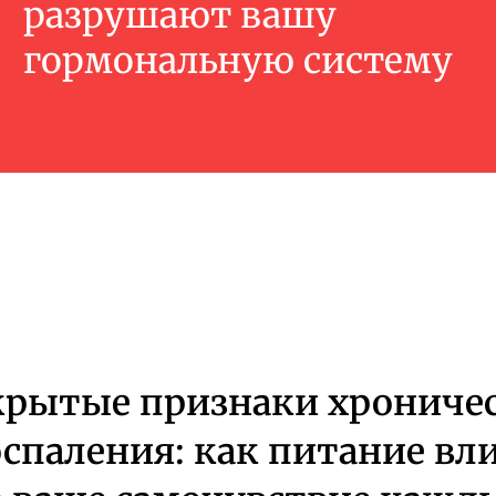
разрушают вашу
гормональную систему
крытые признаки хрониче
спаления: как питание вл