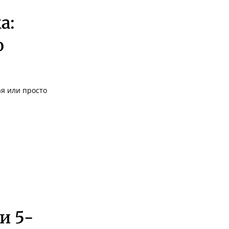
а:
о
я или просто
и 5-