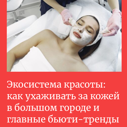
Экосистема красоты:
как ухаживать за кожей
в большом городе и
главные бьюти-тренды