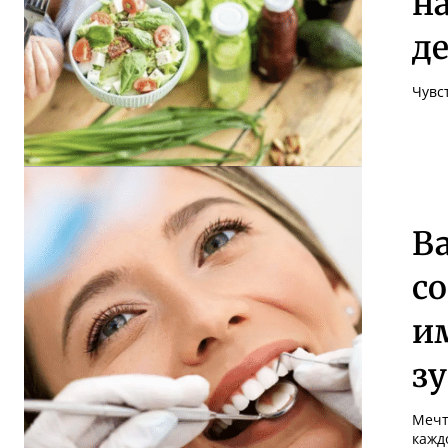
н
д
Чувст
Ва
с
и
з
Мечт
каждо