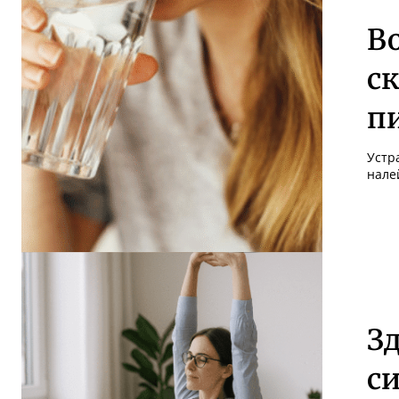
В
с
п
Устр
нале
З
си