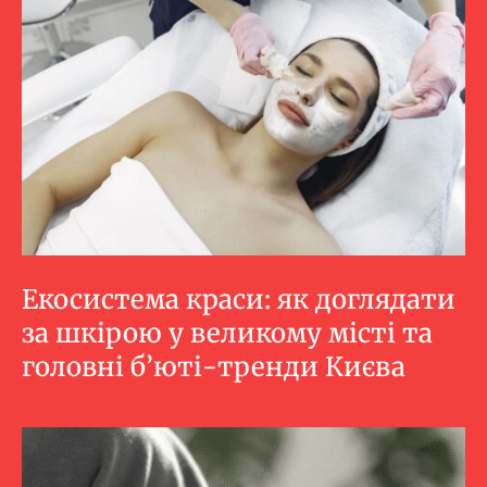
Екосистема краси: як доглядати
за шкірою у великому місті та
головні б’юті-тренди Києва