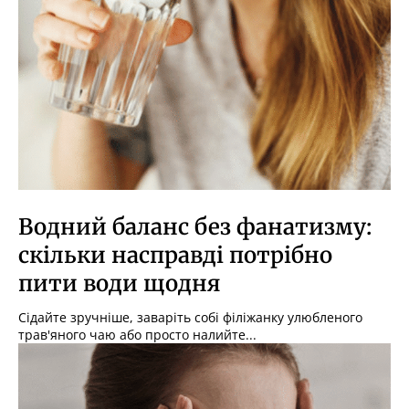
Водний баланс без фанатизму:
скільки насправді потрібно
пити води щодня
Сідайте зручніше, заваріть собі філіжанку улюбленого
трав'яного чаю або просто налийте...