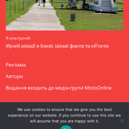
Я культурний
Музей авіації в Києві: цікаві факти та об’єкти
Реклама
Автори
Видання входить до медіа-групи
MistoOnline
Copyright © Повне використання матеріалу
We use cookies to ensure that we give you the best
experience on our website. If you continue to use this site we
заборонено. Частково можна з гіперпосиланням.
will assume that you are happy with it.