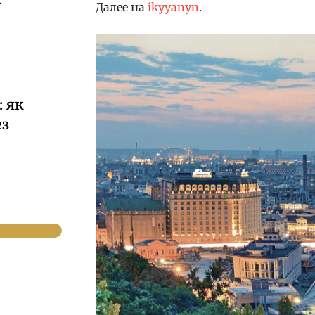
Далее на
ikyyanyn
.
 як
ез