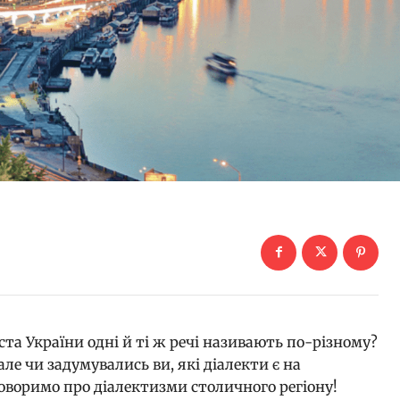
та України одні й ті ж речі називають по-різному?
 але чи задумувались ви, які діалекти є на
говоримо про діалектизми столичного регіону!