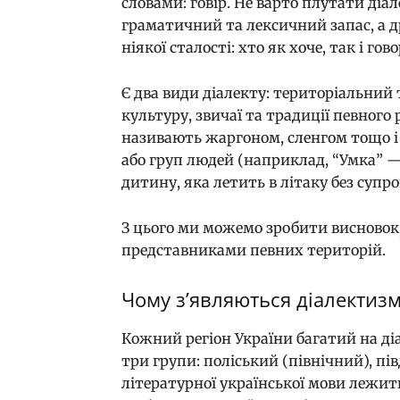
словами: говір. Не варто плутати діа
граматичний та лексичний запас, а д
ніякої сталості: хто як хоче, так і гов
Є два види діалекту: територіальний
культуру, звичаї та традиції певного 
називають жаргоном, сленгом тощо і 
або груп людей (наприклад, “Умка” —
дитину, яка летить в літаку без супро
З цього ми можемо зробити висновок,
представниками певних територій.
Чому зʼявляються діалектиз
Кожний регіон України багатий на ді
три групи: поліський (північний), пі
літературної української мови лежит