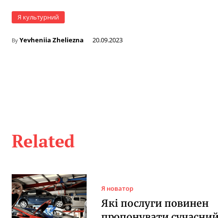
Я культурний
Yevheniia Zheliezna
20.09.2023
By
Related
Я новатор
Які послуги повинен
пропонувати сучасни