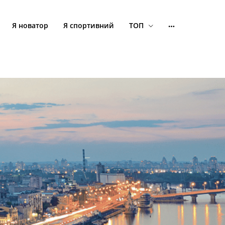
Я новатор
Я спортивний
ТОП