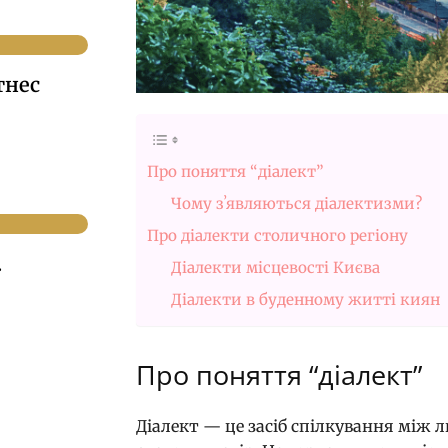
тнес
Про поняття “діалект”
Чому зʼявляються діалектизми?
Про діалекти столичного регіону
.
Діалекти місцевості Києва
Діалекти в буденному житті киян
Про поняття “діалект”
Діалект — це засіб спілкування між 