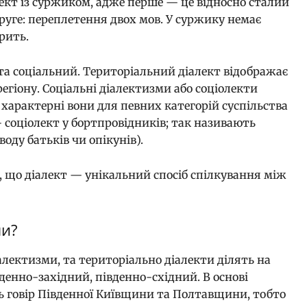
лект із суржиком, адже перше — це відносно сталий
руге: переплетення двох мов. У суржику немає
орить.
 та соціальний. Територіальний діалект відображає
регіону. Соціальні діалектизми або соціолекти
характерні вони для певних категорій суспільства
 соціолект у бортпровідників; так називають
воду батьків чи опікунів).
 що діалект — унікальний спосіб спілкування між
ми?
алектизми, та територіально діалекти ділять на
вденно-західний, південно-східний. В основі
ь говір Південної Київщини та Полтавщини, тобто