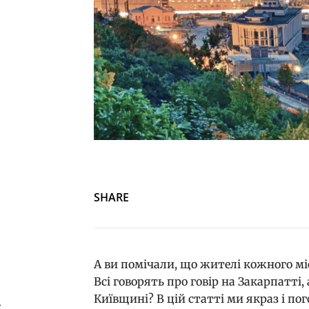
SHARE
А ви помічали, що жителі кожного міс
Всі говорять про говір на Закарпатті,
Київщині? В цій статті ми якраз і по
й