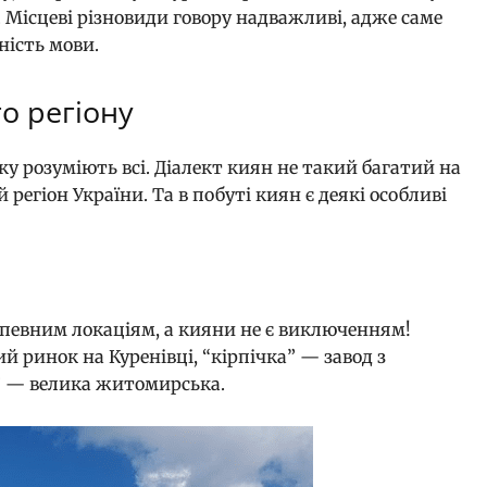
 Місцеві різновиди говору надважливі, адже саме
сність мови.
о регіону
ку розуміють всі. Діалект киян не такий багатий на
й регіон України. Та в побуті киян є деякі особливі
певним локаціям, а кияни не є виключенням!
 ринок на Куренівці, “кірпічка” — завод з
” — велика житомирська.