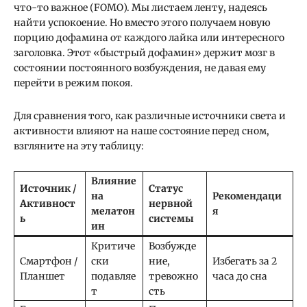
что-то важное (FOMO). Мы листаем ленту, надеясь
найти успокоение. Но вместо этого получаем новую
порцию дофамина от каждого лайка или интересного
заголовка. Этот «быстрый дофамин» держит мозг в
состоянии постоянного возбуждения, не давая ему
перейти в режим покоя.
Для сравнения того, как различные источники света и
активности влияют на наше состояние перед сном,
взгляните на эту таблицу:
Влияние
Источник /
Статус
на
Рекомендаци
Активност
нервной
мелатон
я
ь
системы
ин
Критиче
Возбужде
Смартфон /
ски
ние,
Избегать за 2
Планшет
подавляе
тревожно
часа до сна
т
сть