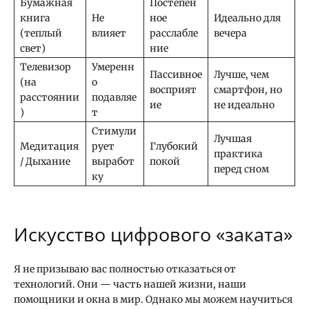
Бумажная
Постепен
книга
Не
ное
Идеально для
(теплый
влияет
расслабле
вечера
свет)
ние
Телевизор
Умеренн
Пассивное
Лучше, чем
(на
о
восприят
смартфон, но
расстоянии
подавляе
ие
не идеально
)
т
Стимули
Лучшая
Медитация
рует
Глубокий
практика
/ Дыхание
выработ
покой
перед сном
ку
Искусство цифрового «заката»
Я не призываю вас полностью отказаться от
технологий. Они — часть нашей жизни, наши
помощники и окна в мир. Однако мы можем научиться