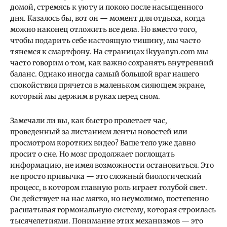
домой, стремясь к уюту и покою после насыщенного
дня. Казалось бы, вот он — момент для отдыха, когда
можно наконец отложить все дела. Но вместо того,
чтобы подарить себе настоящую тишину, мы часто
тянемся к смартфону. На страницах ikyyanyn.com мы
часто говорим о том, как важно сохранять внутренний
баланс. Однако иногда самый большой враг нашего
спокойствия прячется в маленьком сияющем экране,
который мы держим в руках перед сном.
Замечали ли вы, как быстро пролетает час,
проведенный за листанием ленты новостей или
просмотром коротких видео? Ваше тело уже давно
просит о сне. Но мозг продолжает поглощать
информацию, не имея возможности остановиться. Это
не просто привычка — это сложный биологический
процесс, в котором главную роль играет голубой свет.
Он действует на нас мягко, но неумолимо, постепенно
расшатывая гормональную систему, которая строилась
тысячелетиями. Понимание этих механизмов — это