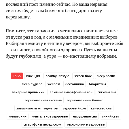
последний пост именно сейчас. Но ваша нервная
система будет вам безмерно благодарна за эту
передышку.
Помните, что гармония в мегаполисе начинается не с
отпуска раз в год, а с маленьких ежедневных выборов.
Выбирая темноту и тишину вечером, вы выбираете себя
— сильного, спокойного и здорового. Пусть ваши сны
будут глубокими, а утра — по-настоящему добрыми.
TAGS
blue light
healthy lifestyle
screen time
sleep health
sleep hygiene
wellness
бессонница
биоритмы
вечерние привычки
влияние смартфона на сон
гигиена сна
гормональная система
гормональный баланс
зависимость от гаджетов
здоровый сон
качество сна
мелатонин
ментальное здоровье
нарушение сна
синий свет
смартфоны перед сном
технологии и здоровье