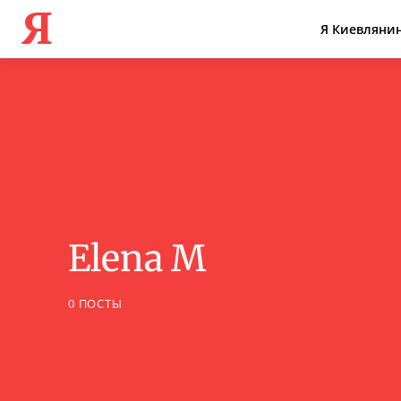
Я
Я Киевляни
Elena M
0 ПОСТЫ