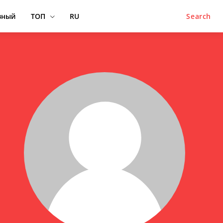
вный
ТОП
RU
Search