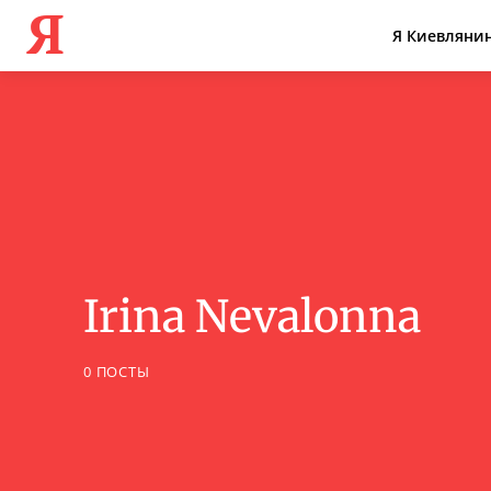
Я
Я Киевляни
Irina Nevalonna
0 ПОСТЫ