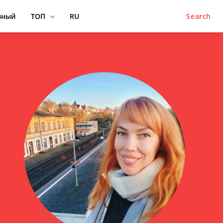
вный
ТОП
RU
Search