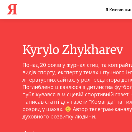
Я
Я Киевляни
Kyrylo Zhykharev
Понад 20 років у журналістиці та копірай
видів спорту, експерт у темах штучного ін
літературних сайтах, у ролі редактора доп
Поглиблено цікавлюся з дитинства футбол
публікувався в місцевій спортивній газеті
написав статті для газети "Команда" та ти
розряд у шахах.
Автор телеграм-каналу
духовного розвитку людини.