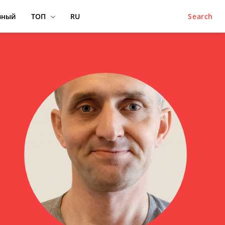
вный
ТОП
RU
Search