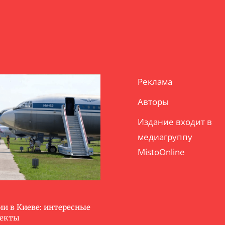
Реклама
Авторы
Издание входит в
медиагруппу
MistoOnline
ии в Киеве: интересные
ъекты