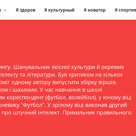
н
Я здоров
Я культурный
Я новатор
Я спорти
тингу. Шанувальник якісної культури й окремих
телекту та літератури. Був критиком на кількох
оміг одному автору випустити збірку віршів.
ом і шахамии. У час навчання в школі
 як кореспондент (футбол, волейбол), у юному віці
жневику "Футбол". У зрілому віці виконав другий
 про штучний інтелект. Прихильник правильного