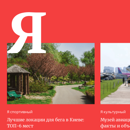
Я
Я спортивный
Я культурный
Лучшие локации для бега в Киеве:
Музей авиац
ТОП-6 мест
факты и об