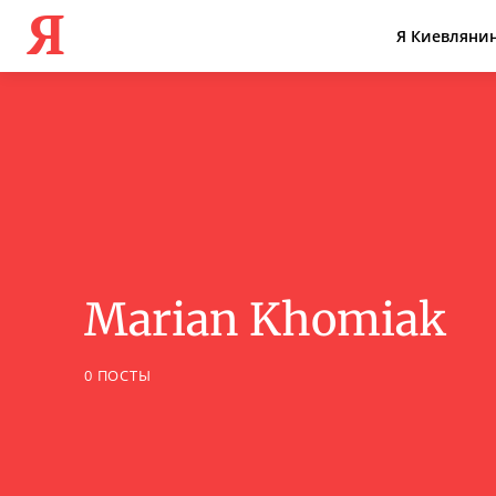
Я
Я Киевляни
Marian Khomiak
0 ПОСТЫ