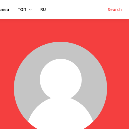
вный
ТОП
RU
Search