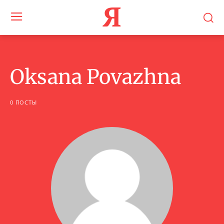
Я
Oksana Povazhna
0 ПОСТЫ