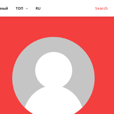
вный
ТОП
RU
Search