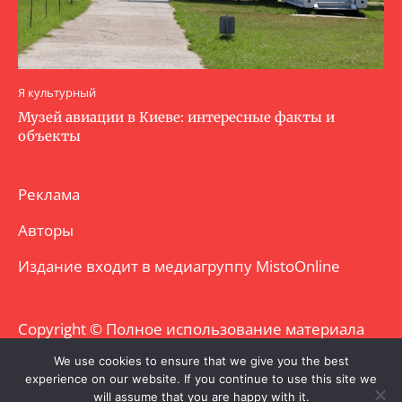
Я культурный
Музей авиации в Киеве: интересные факты и
объекты
Реклама
Авторы
Издание входит в медиагруппу
MistoOnline
Copyright © Полное использование материала
запрещено. Частично разрешено с
We use cookies to ensure that we give you the best
experience on our website. If you continue to use this site we
гиперссылкой.
will assume that you are happy with it.