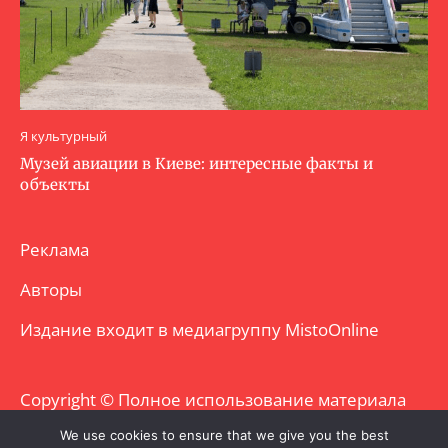
Я культурный
Музей авиации в Киеве: интересные факты и
объекты
Реклама
Авторы
Издание входит в медиагруппу
MistoOnline
Copyright © Полное использование материала
запрещено. Частично разрешено с
We use cookies to ensure that we give you the best