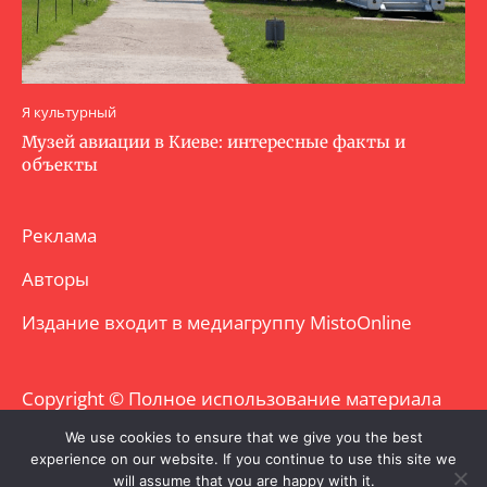
Я культурный
Музей авиации в Киеве: интересные факты и
объекты
Реклама
Авторы
Издание входит в медиагруппу
MistoOnline
Copyright © Полное использование материала
запрещено. Частично разрешено с
We use cookies to ensure that we give you the best
experience on our website. If you continue to use this site we
гиперссылкой.
will assume that you are happy with it.