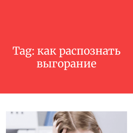
Tag:
как распознать
выгорание