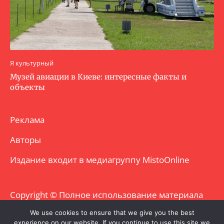
Я культурный
Музей авиации в Киеве: интересные факты и
объекты
Реклама
Авторы
Издание входит в медиагруппу
MistoOnline
Copyright © Полное использование материала
запрещено. Частично разрешено с
We use cookies to ensure that we give you the best
experience on our website. If you continue to use this site we