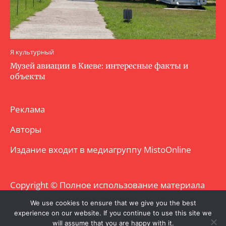
Я культурный
Музей авиации в Киеве: интересные факты и
объекты
Реклама
Авторы
Издание входит в медиагруппу
MistoOnline
Copyright © Полное использование материала
запрещено. Частично разрешено с
We use cookies to ensure that we give you the best
experience on our website. If you continue to use this site we
гиперссылкой.
will assume that you are happy with it.