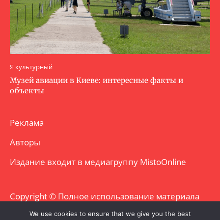
Я культурный
Музей авиации в Киеве: интересные факты и
объекты
Реклама
Авторы
Издание входит в медиагруппу
MistoOnline
Copyright © Полное использование материала
запрещено. Частично разрешено с
We use cookies to ensure that we give you the best