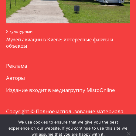
Я культурный
Музей авиации в Киеве: интересные факты и
объекты
Реклама
Авторы
Издание входит в медиагруппу
MistoOnline
Copyright © Полное использование материала
запрещено. Частично разрешено с
We use cookies to ensure that we give you the best
experience on our website. If you continue to use this site we
гиперссылкой.
will assume that you are happy with it.