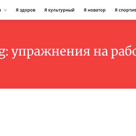
н
Я здоров
Я культурный
Я новатор
Я спорти
g:
упражнения на раб