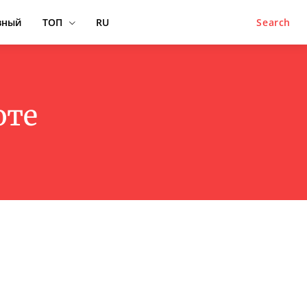
вный
ТОП
RU
Search
оте