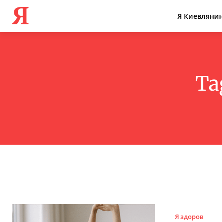
Я
Я Киевляни
Ta
Я здоров