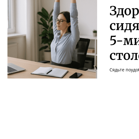
Здо
сидя
5-ми
сто
Сядьте поудоб