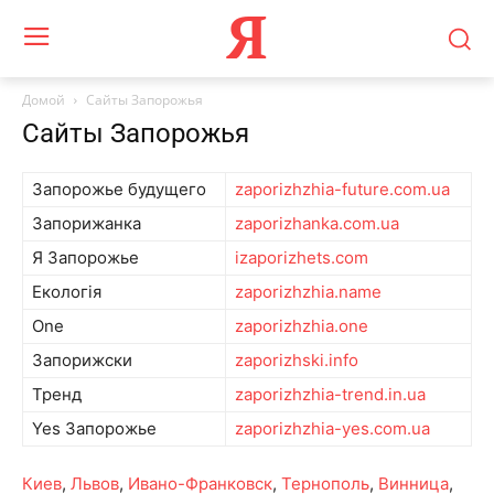
Я
Домой
Сайты Запорожья
Сайты Запорожья
Запорожье будущего
zaporizhzhia-future.com.ua
Запорижанка
zaporizhanka.com.ua
Я Запорожье
izaporizhets.com
Екологія
zaporizhzhia.name
One
zaporizhzhia.one
Запорижски
zaporizhski.info
Тренд
zaporizhzhia-trend.in.ua
Yes Запорожье
zaporizhzhia-yes.com.ua
Киев
,
Львов
,
Ивано-Франковск
,
Тернополь
,
Винница
,