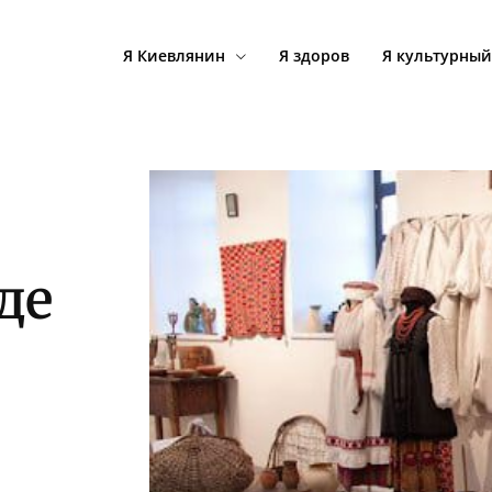
Я Киевлянин
Я здоров
Я культурный
де