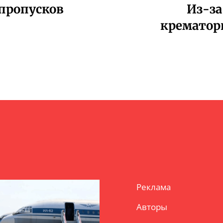
цпропусков
Из-за
крематори
Реклама
Авторы