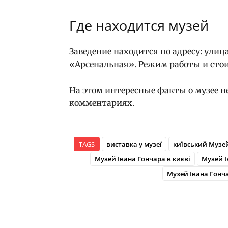
Где находится музей
Заведение находится по адресу: улиц
«Арсенальная». Режим работы и стои
На этом интересные факты о музее не
комментариях.
TAGS
виставка у музеї
київський Музей
Музей Івана Гончара в києві
Музей І
Музей Івана Гонча