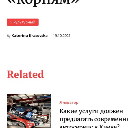
Я культурный
Katerina Krasovska
19.10.2021
By
Related
Я новатор
Какие услуги должен
предлагать современ
автосервис в Киеве?