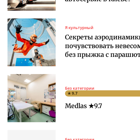
Я культурный
Секреты аэродинамики
почувствовать невесо
без прыжка с парашю
Без категории
★ 9.7
Medlas ★9.7
Без категории