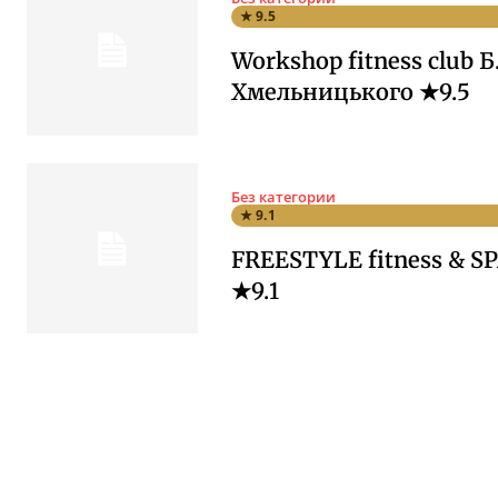
★ 9.5
Workshop fitness club Б
Хмельницького ★9.5
Без категории
★ 9.1
FREESTYLE fitness & SP
★9.1