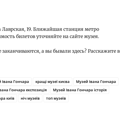
а Лаврская, 19. Ближайшая станция метро
мость билетов уточняйте на сайте музея.
 заканчиваются, а вы бывали здесь? Расскажите в
 Івана Гончара
кращі музеї києва
Музей Івана Гончара
вана Гончара експозиція
Музей Івана Гончара історія
ра київ
ніч музеїв
топ музеїв