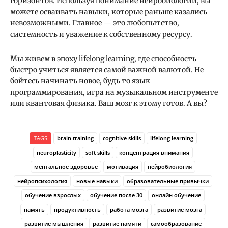
горизонтов. Используя понимание нейробиологии, вы
можете осваивать навыки, которые раньше казались
невозможными. Главное — это любопытство,
системность и уважение к собственному ресурсу.
Мы живем в эпоху lifelong learning, где способность
быстро учиться является самой важной валютой. Не
бойтесь начинать новое, будь то язык
программирования, игра на музыкальном инструменте
или квантовая физика. Ваш мозг к этому готов. А вы?
TAGS
brain training
cognitive skills
lifelong learning
neuroplasticity
soft skills
концентрация внимания
ментальное здоровье
мотивация
нейробиология
нейропсихология
новые навыки
образовательные привычки
обучение взрослых
обучение после 30
онлайн обучение
память
продуктивность
работа мозга
развитие мозга
развитие мышления
развитие памяти
самообразование