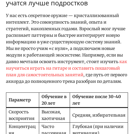
учатся лучше подростков
У нас есть секретное оружие — кристаллизованный
интеллект. Это совокупность знаний, опыта и
стратегий, накопленных годами. Взрослый мозг лучше
распознает паттерны и быстрее интегрирует новую
информацию в уже существующую систему знаний.
Мы не просто учим «с нуля», а подключаем новые
модули к работающей экосистеме. Например, если вы
давно мечтали освоить инструмент, стоит изучить
как
научиться играть на гитаре и составить пошаговый
план для самостоятельных занятий
, где путь от первого
аккорда до полноценного трека разобран по деталям.
Обучение в
Обучение после 30-40
Параметр
20 лет
лет
Скорость
Высокая,
Средняя, избирательная
восприятия
хаотичная
Концентрац
Часто
Глубокая (при наличии
ия
рассеянная
мотивации)