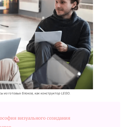
 из готовых блоков, как конструктор LEGO.
лософия визуального созидания