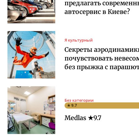
предлагать современ
автосервис в Киеве?
Я культурный
Секреты аэродинамики
почувствовать невесо
без прыжка с парашю
Без категории
★ 9.7
Medlas ★9.7