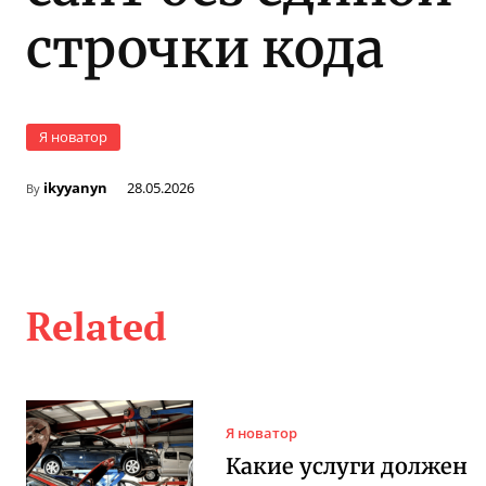
строчки кода
Я новатор
ikyyanyn
28.05.2026
By
Related
Я новатор
Какие услуги должен