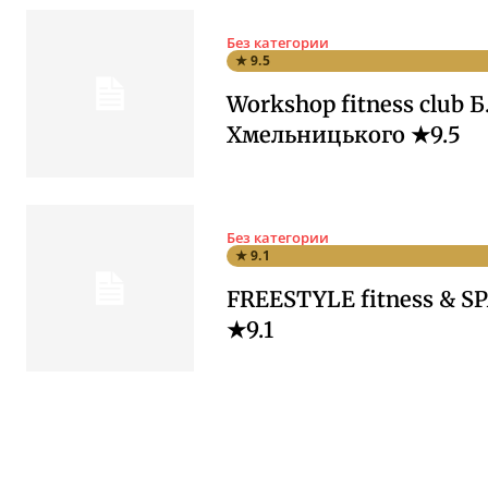
Без категории
★ 9.5
Workshop fitness club Б
Хмельницького ★9.5
Без категории
★ 9.1
FREESTYLE fitness & SP
★9.1