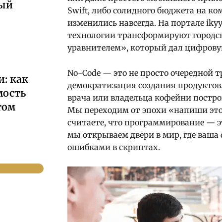
ный
Swift, либо солидного бюджета на ко
изменились навсегда. На портале ik
технологии трансформируют городск
уравнителем», который дал цифровую 
No-Code — это не просто очередной 
: как
демократизация создания продуктов.
мость
врача или владельца кофейни постро
том
Мы переходим от эпохи «напиши это»
считаете, что программирование — э
мы открываем двери в мир, где ваша
ошибками в скриптах.