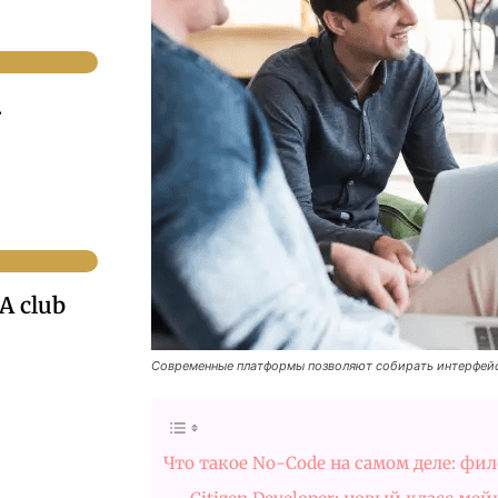
.
A club
Современные платформы позволяют собирать интерфейсы
Что такое No-Code на самом деле: фи