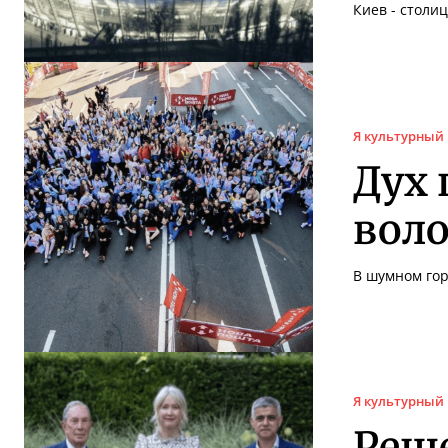
Киев - столи
Я культурный
Дух
воло
В шумном гор
Я культурный
Реше