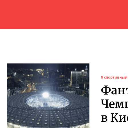
Я спортивный
Фан
Чемп
в Ки