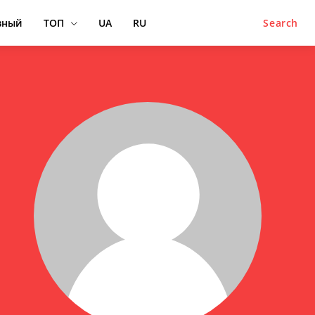
вный
ТОП
UA
RU
Search