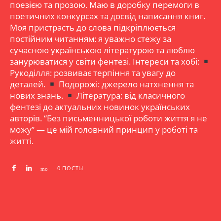
поезією та прозою. Маю в доробку перемоги в
поетичних конкурсах та досвід написання книг.
Моя пристрасть до слова підкріплюється
постійним читанням: я уважно стежу за
сучасною українською літературою та люблю
занурюватися у світи фентезі. Інтереси та хобі:
Рукоділля: розвиває терпіння та увагу до
деталей.
Подорожі: джерело натхнення та
нових знань.
Література: від класичного
фентезі до актуальних новинок українських
авторів. “Без письменницької роботи життя я не
можу” — це мій головний принцип у роботі та
житті.
0 ПОСТЫ