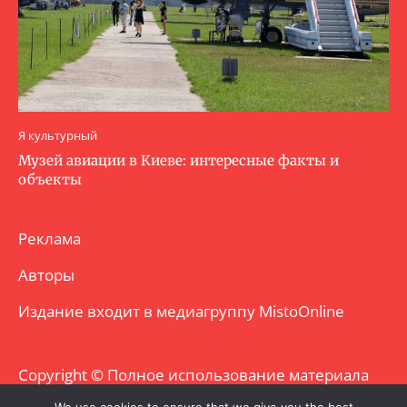
Я культурный
Музей авиации в Киеве: интересные факты и
объекты
Реклама
Авторы
Издание входит в медиагруппу
MistoOnline
Copyright © Полное использование материала
запрещено. Частично разрешено с