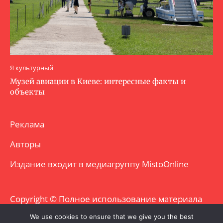
Я культурный
Музей авиации в Киеве: интересные факты и
объекты
Реклама
Авторы
Издание входит в медиагруппу
MistoOnline
Copyright © Полное использование материала
запрещено. Частично разрешено с
We use cookies to ensure that we give you the best