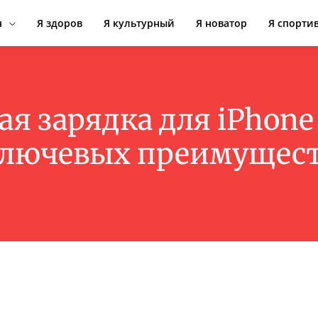
н
Я здоров
Я культурный
Я новатор
Я спорти
я зарядка для iPhone
лючевых преимущес