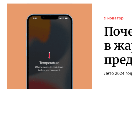
Я новатор
Поче
в жа
пре
Лето 2024 го