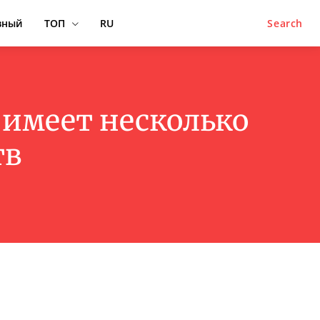
вный
ТОП
RU
Search
 имеет несколько
тв