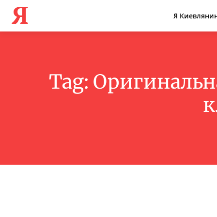
Я
Я Киевляни
Tag:
Оригинальна
к