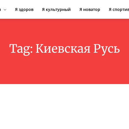
н
Я здоров
Я культурный
Я новатор
Я спорти
Tag:
Киевская Русь