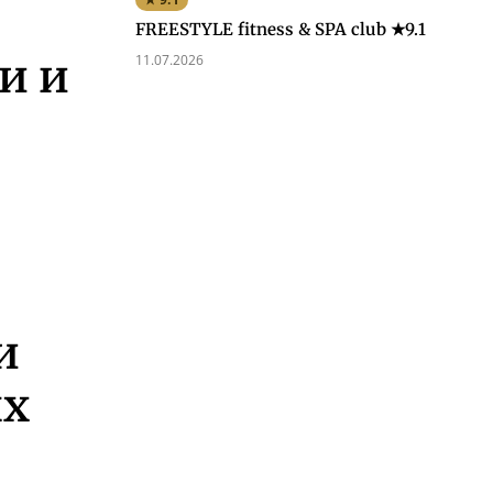
FREESTYLE fitness & SPA club ★9.1
и и
11.07.2026
и
ых