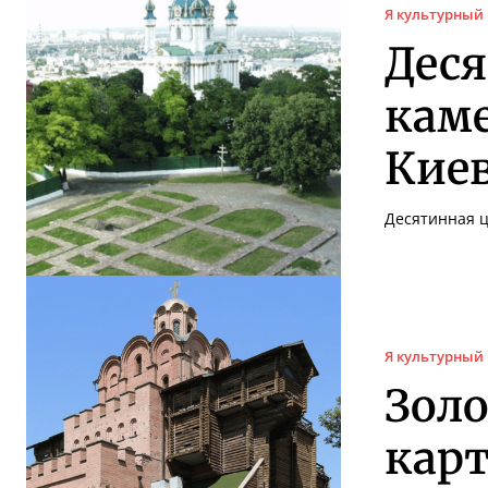
Я культурный
Деся
кам
Киев
Десятинная ц
Я культурный
Зол
карт