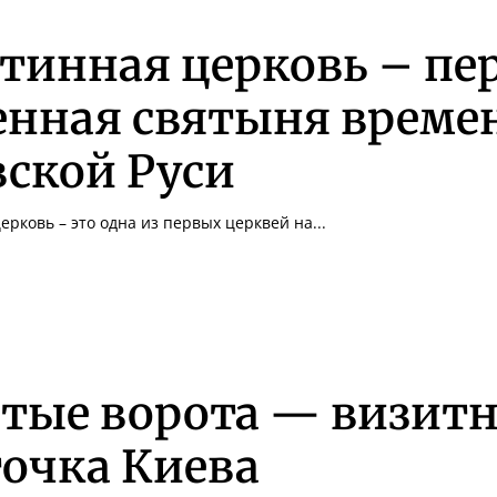
тинная церковь – пе
енная святыня време
ской Руси
ерковь – это одна из первых церквей на...
отые ворота — визит
очка Киева