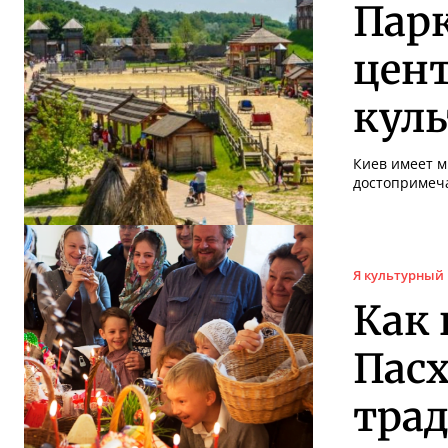
Пар
цент
кул
Киев имеет м
достопримеча
Я культурный
Как 
Пасх
тра