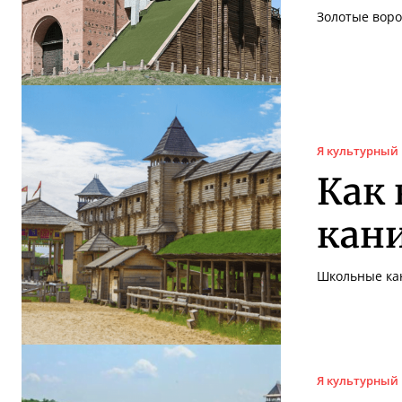
Золотые воро
Я культурный
Как 
кани
Школьные кан
Я культурный