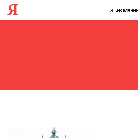
Я
Я Киевляни