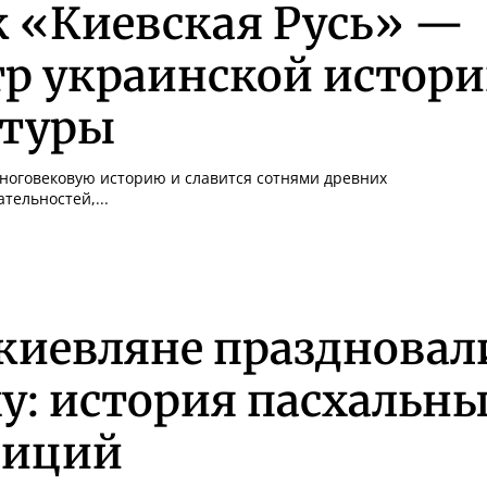
к «Киевская Русь» —
р украинской истори
ьтуры
ноговековую историю и славится сотнями древних
тельностей,...
киевляне праздновал
у: история пасхальн
диций