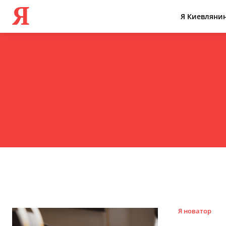
Я
Я Киевляни
Я новатор