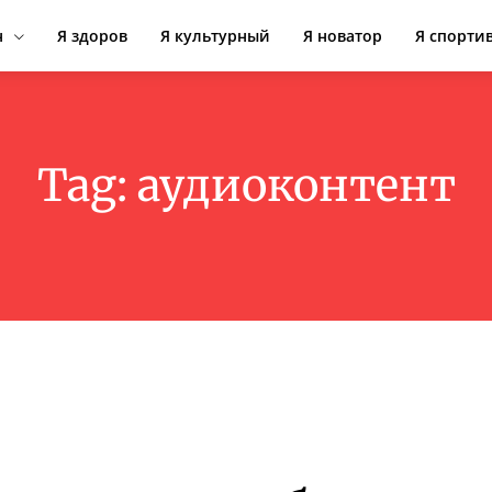
н
Я здоров
Я культурный
Я новатор
Я спорти
Tag:
аудиоконтент