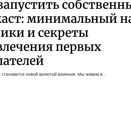
запустить собственн
каст: минимальный н
ики и секреты
влечения первых
шателей
с становится новой валютой влияния. Мы живем в...