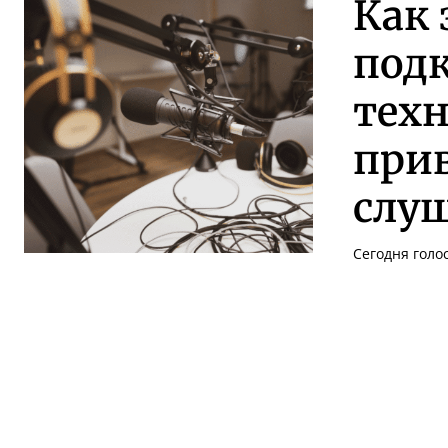
Как 
под
техн
при
слу
Сегодня голо