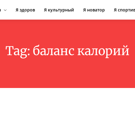
н
Я здоров
Я культурный
Я новатор
Я спорти
Tag:
баланс калорий