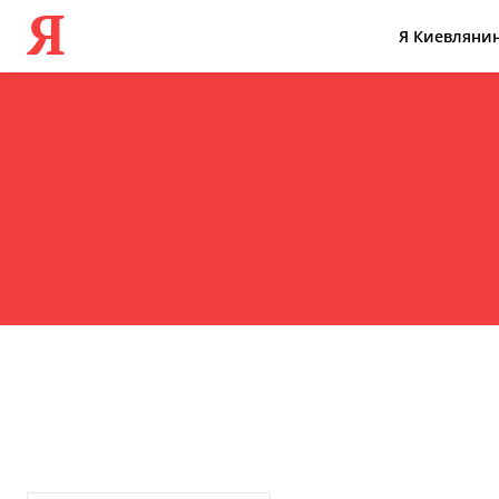
Я
Я Киевляни