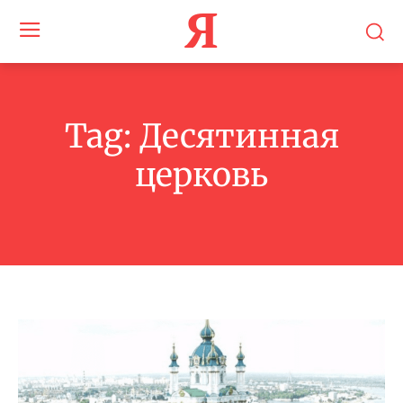
Я
Tag:
Десятинная
церковь