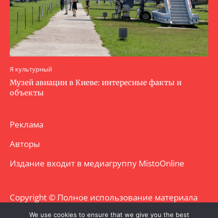
Я культурный
Музей авиации в Киеве: интересные факты и
объекты
Реклама
Авторы
Издание входит в медиагруппу
MistoOnline
Copyright © Полное использование материала
запрещено. Частично разрешено с
We use cookies to ensure that we give you the best