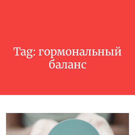
Tag:
гормональный
баланс