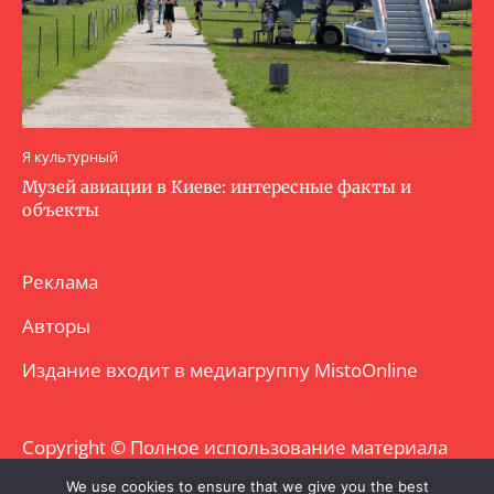
Я культурный
Музей авиации в Киеве: интересные факты и
объекты
Реклама
Авторы
Издание входит в медиагруппу
MistoOnline
Copyright © Полное использование материала
запрещено. Частично разрешено с
We use cookies to ensure that we give you the best