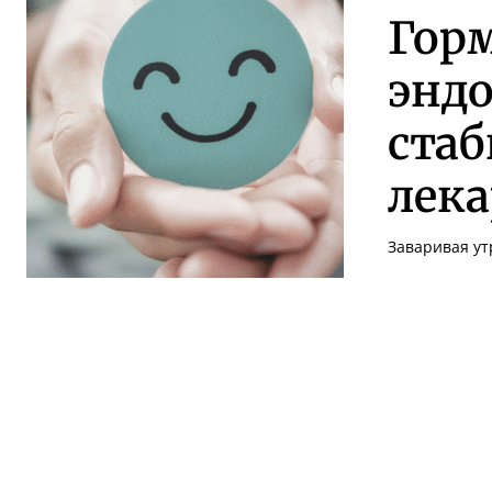
Горм
энд
стаб
лека
Заваривая ут