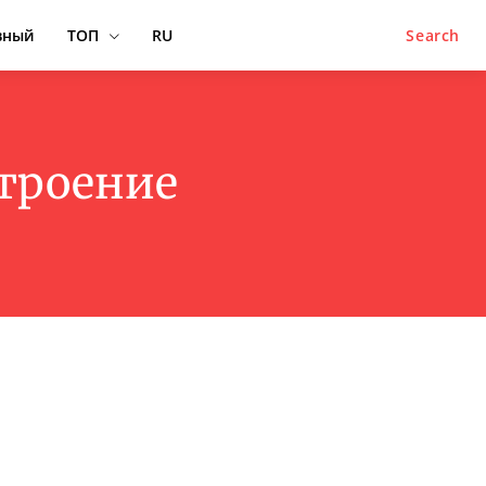
вный
ТОП
RU
Search
строение