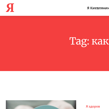
Я
Я Киевляни
Tag:
как
Я здоров