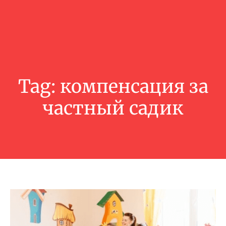
Tag:
компенсация за
частный садик