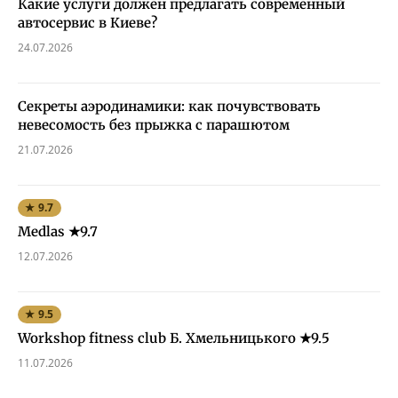
Какие услуги должен предлагать современный
автосервис в Киеве?
24.07.2026
Секреты аэродинамики: как почувствовать
невесомость без прыжка с парашютом
21.07.2026
★ 9.7
Medlas ★9.7
12.07.2026
★ 9.5
Workshop fitness club Б. Хмельницького ★9.5
11.07.2026