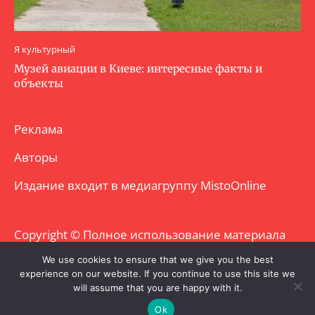
Я культурный
Музей авиации в Киеве: интересные факты и
объекты
Реклама
Авторы
Издание входит в медиагруппу
MistoOnline
Copyright © Полное использование материала
запрещено. Частично разрешено с
We use cookies to ensure that we give you the best
experience on our website. If you continue to use this site we
гиперссылкой.
will assume that you are happy with it.
Ok