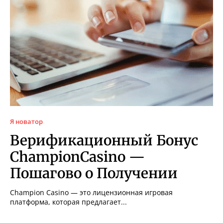
Я новатор
Верификационный Бонус
ChampionCasino —
Пошагово о Получении
Champion Casino — это лицензионная игровая
платформа, которая предлагает...