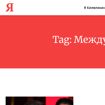
Я
Я Киевляни
Tag:
Между