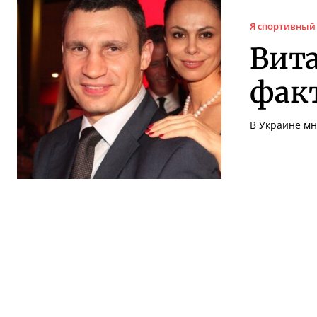
Я спортивный
Вит
фак
В Украине мн