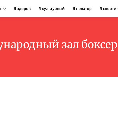
н
Я здоров
Я культурный
Я новатор
Я спорти
народный зал боксер