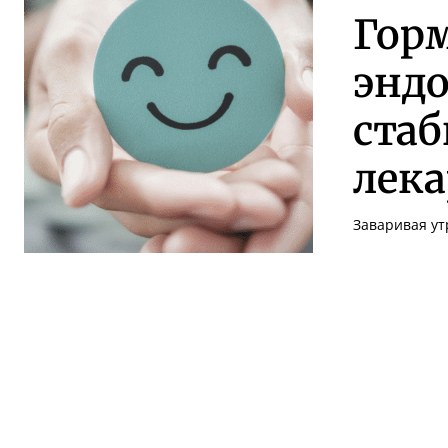
Горм
энд
стаб
лека
Заваривая ут