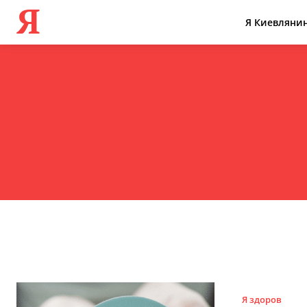
Я
Я Киевляни
Я здоров