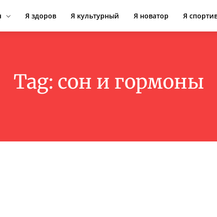
н
Я здоров
Я культурный
Я новатор
Я спорти
Tag:
сон и гормоны