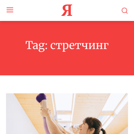
Я
Tag:
стретчинг