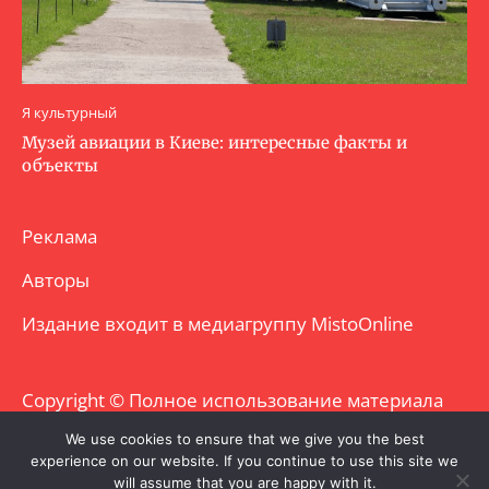
Я культурный
Музей авиации в Киеве: интересные факты и
объекты
Реклама
Авторы
Издание входит в медиагруппу
MistoOnline
Copyright © Полное использование материала
запрещено. Частично разрешено с
We use cookies to ensure that we give you the best
experience on our website. If you continue to use this site we
гиперссылкой.
will assume that you are happy with it.