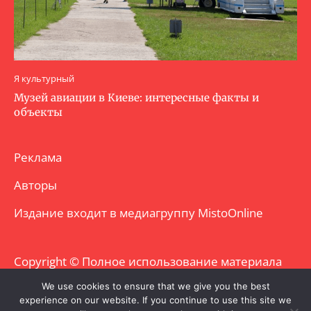
Я культурный
Музей авиации в Киеве: интересные факты и
объекты
Реклама
Авторы
Издание входит в медиагруппу
MistoOnline
Copyright © Полное использование материала
запрещено. Частично разрешено с
We use cookies to ensure that we give you the best
experience on our website. If you continue to use this site we
гиперссылкой.