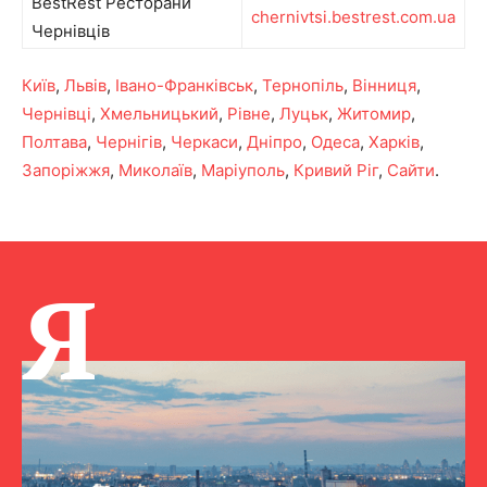
BestRest Ресторани
chernivtsi.bestrest.com.ua
Чернівців
Київ
,
Львів
,
Івано-Франківськ
,
Тернопіль
,
Вінниця
,
Чернівці
,
Хмельницький
,
Рівне
,
Луцьк
,
Житомир
,
Полтава
,
Чернігів
,
Черкаси
,
Дніпро
,
Одеса
,
Харків
,
Запоріжжя
,
Миколаїв
,
Маріуполь
,
Кривий Ріг
,
Сайти
.
Я