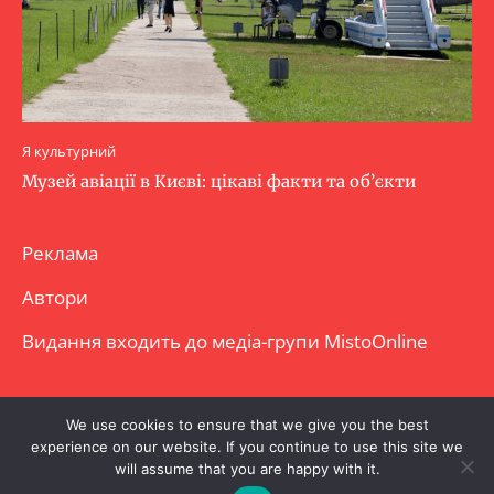
Я культурний
Музей авіації в Києві: цікаві факти та об’єкти
Реклама
Автори
Видання входить до медіа-групи
MistoOnline
Copyright © Повне використання матеріалу
We use cookies to ensure that we give you the best
experience on our website. If you continue to use this site we
заборонено. Частково можна з гіперпосиланням.
will assume that you are happy with it.