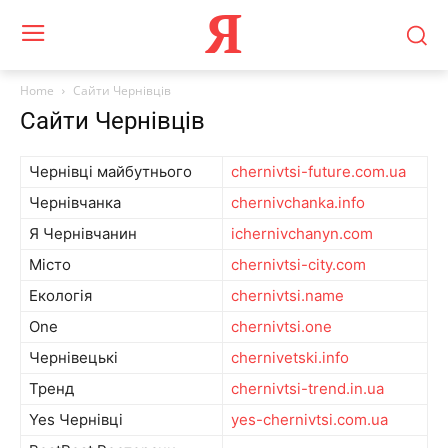
Я
Home
Сайти Чернівців
Сайти Чернівців
Чернівці майбутнього
chernivtsi-future.com.ua
Чернівчанка
chernivchanka.info
Я Чернівчанин
ichernivchanyn.com
Місто
chernivtsi-city.com
Екологія
chernivtsi.name
One
chernivtsi.one
Чернівецькі
chernivetski.info
Тренд
chernivtsi-trend.in.ua
Yes Чернівці
yes-chernivtsi.com.ua