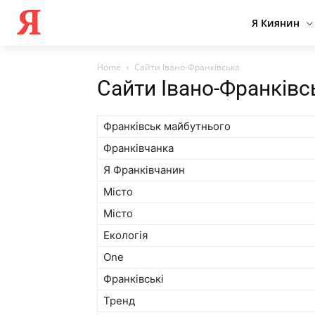
Я
Я Киянин
Home
Сайти Івано-Франківська
Сайти Івано-Франківс
Франківськ майбутнього
Франківчанка
Я Франківчанин
Місто
Місто
Екологія
One
Франківські
Тренд