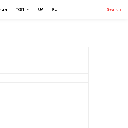
ний
ТОП
UA
RU
Search