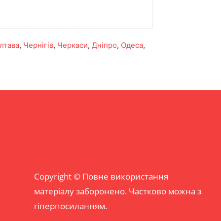
лтава
,
Чернігів
,
Черкаси
,
Дніпро
,
Одеса
,
Copyright © Повне використання
матеріалу заборонено. Частково можна з
гіперпосиланням.