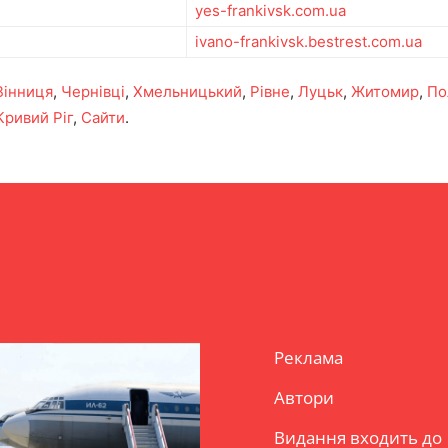
yes-frankivsk.com.ua
ivano-frankivsk.bestrest.com.ua
Вінниця
,
Чернівці
,
Хмельницький
,
Рівне
,
Луцьк
,
Житомир
,
По
Кривий Ріг
,
Сайти
.
Реклама
Автори
Видання входить до