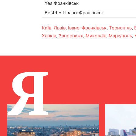
Yes Франківськ
BestRest Івано-Франківськ
Київ
,
Львів
,
Івано-Франківськ
,
Тернопіль
,
Харків
,
Запоріжжя
,
Миколаїв
,
Маріуполь
,
Я