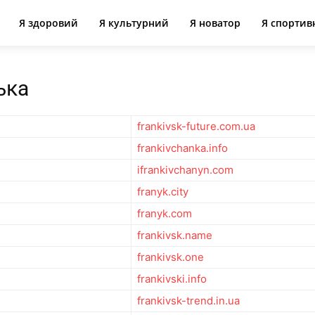
Я здоровий
Я культурний
Я новатор
Я спортив
ька
frankivsk-future.com.ua
frankivchanka.info
ifrankivchanyn.com
franyk.city
franyk.com
frankivsk.name
frankivsk.one
frankivski.info
frankivsk-trend.in.ua