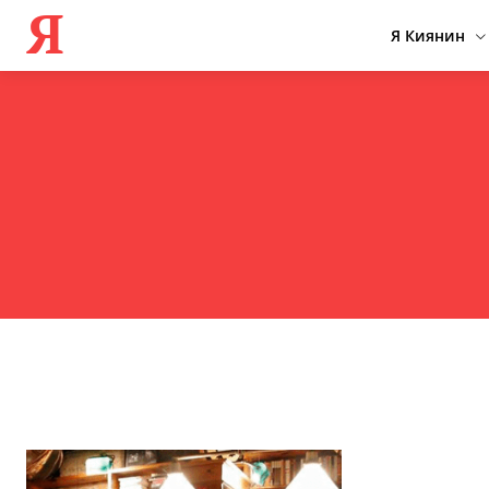
Я
Я Киянин