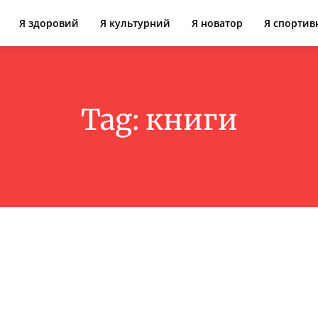
Я здоровий
Я культурний
Я новатор
Я спортив
Tag:
книги