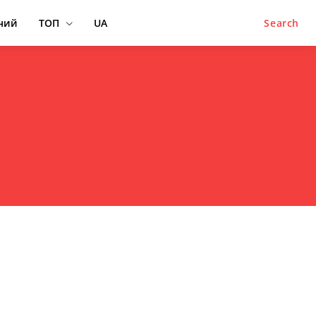
ний
ТОП
UA
Search