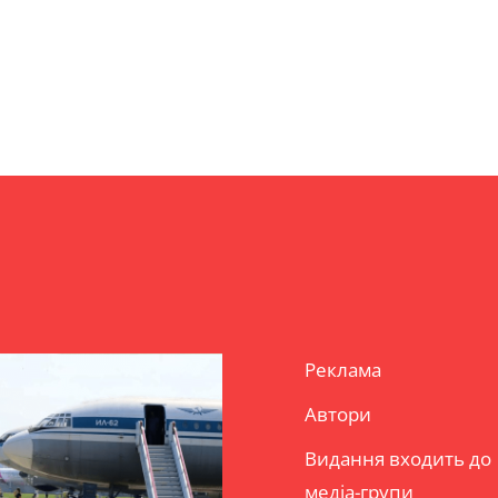
Реклама
Автори
Видання входить до
медіа-групи