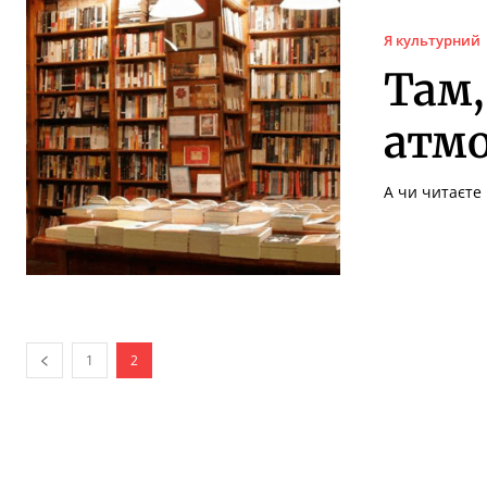
Я культурний
Там,
атмо
А чи читаєте 
1
2