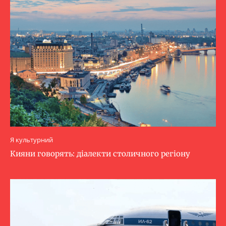
Я культурний
Кияни говорять: діалекти столичного регіону