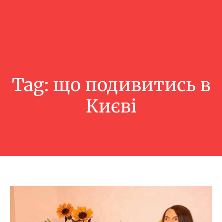
Tag:
що подивитись в
Києві