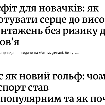
фіт для новачків: як
отувати серце до вис
нтажень без ризику 
ов’я
иправдання, сидячи на м'якому дивані. Ви тут,...
с як новий гольф: чо
спорт став
популярним та як по