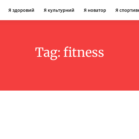
Я здоровий
Я культурний
Я новатор
Я спортив
Tag:
fitness