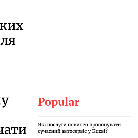
оких
для
му
Popular
Які послуги повинен пропонувати
чати
сучасний автосервіс у Києві?