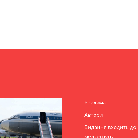
Реклама
Автори
Видання входить до
медіа-групи