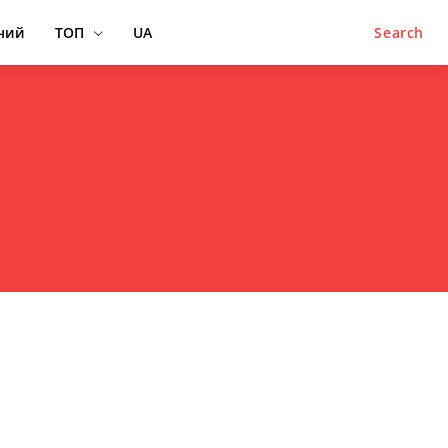
ний
ТОП
UA
Search