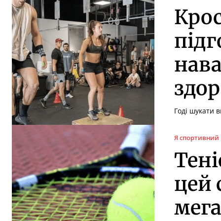
Крос
підг
нава
здор
Годі шукати в
Я спортивний
Тені
цей 
мега