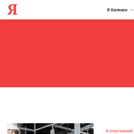
Я
Я Киянин
Я спортивний